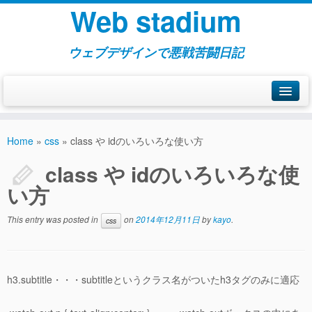
Web stadium
ウェブデザインで悪戦苦闘日記
ホーム
Home
»
css
»
class や idのいろいろな使い方
class や idのいろいろな使
html
い方
css
This entry was posted in
on
2014年12月11日
by
kayo
.
css
php
h3.subtitle・・・subtitleというクラス名がついたh3タグのみに適応
PHPの記述ルール