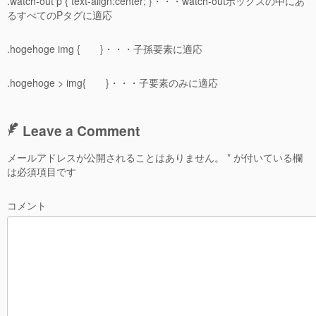
.watch-out p { text-align:center; }・・・watch-outボックスの中にあ
変数
るすべてのPタグに適応
wordpress
.hogehoge img { }・・・子孫要素に適応
.hogehoge > img{ }・・・子要素のみに適応
プラグイン
mac
Leave a Comment
メールアドレスが公開されることはありません。
*
が付いている欄
さくらインターネット
は必須項目です
コメント
ブックレビュー
おばかみいこ１〜５巻
おばかみいこ６〜１０巻
おばかみいこ１１巻〜１３巻